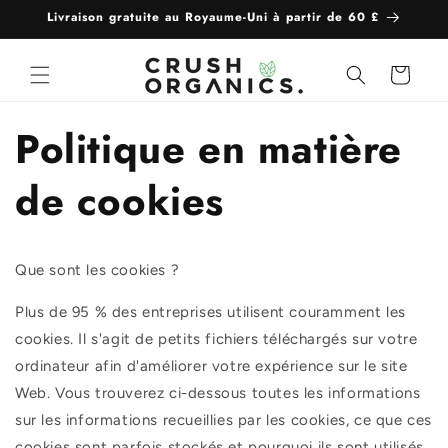
et
Livraison gratuite au Royaume-Uni à partir de 60 £
passer
au
contenu
Panier
Politique en matière
de cookies
Que sont les cookies ?
Plus de 95 % des entreprises utilisent couramment les
cookies. Il s'agit de petits fichiers téléchargés sur votre
ordinateur afin d'améliorer votre expérience sur le site
Web. Vous trouverez ci-dessous toutes les informations
sur les informations recueillies par les cookies, ce que ces
cookies sont parfois stockés et pourquoi ils sont utilisés.